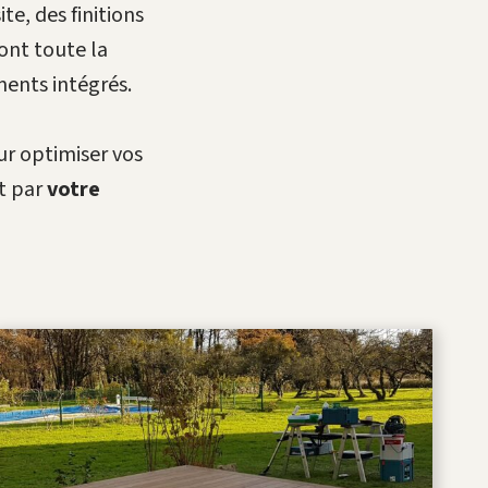
, des finitions
font toute la
ments intégrés.
ur optimiser vos
t par
votre