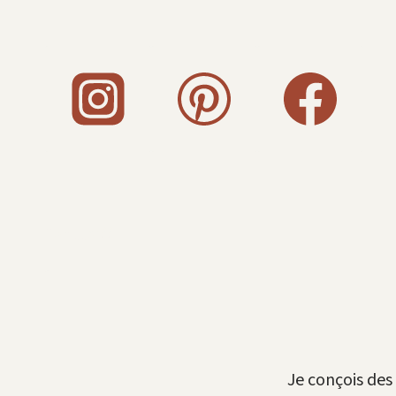
Aller
au
contenu
">http://
Je conçois des